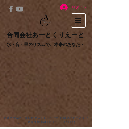
ログイン
合同会社あーとくりえーと
水・音・星のリズムで、本来のあなたへ
周波数音楽®・周波数アストロロジー® 合同会社あーとくり
えーと 登録商標
(5811217
/
6811335)