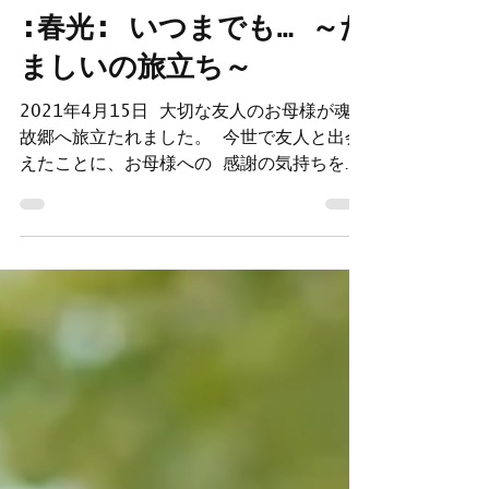
孝二 松垣
2021年4月16日
:春光: いつまでも… ～た
ましいの旅立ち～
2021年4月15日 大切な友人のお母様が魂の
故郷へ旅立たれました。 今世で友人と出会
えたことに、お母様への 感謝の気持ちを込
めて、メロディにしたためました。 お母
様、本当にお疲れ様でした。ゆっくりと休ん
でください。 :春光:（しゅんこう）いつま
でも… 〜たましいの旅立ち〜 この曲が完成
し、友人に知らせるため、メッセージを書い
ていたら、 友人の方からお母様の最期の様
子を伝える言葉が送られてきました。 何だ
か不思議だなあって思いました。 そして、
もっと不思議なことが、、、 この曲を創る
きっかけを頂いたのが、親しくして頂いてる