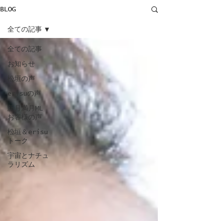
BLOG
全ての記事
全ての記事
お知らせ
松垣の声
erisuの声
新月満月ML
お客様の声
松垣＆erisu
トーク
宇宙とナチュ
ラリズム