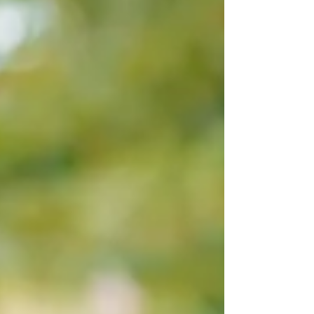
ご住職様との何気ないSNS上のコメントのや
りとり。 もちろん、ご住職様は友人のお母
様が 旅立たれたことはご存知ありません。
そして、これも最近伝えられたある言葉から
私のお役目としてのお導きを知らされまし
た。 私の生まれは8月15日です。 毎年の
終戦記念日がマイバースデー ある言葉と
は。 私の誕生日を知ったある方が、、、
「エリスさんから感じていた生と死のエネル
ギーは、 そういうことでしたか・・・」
私自身もその言葉にハッとい