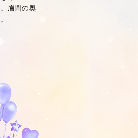
。眉間の奥
す。