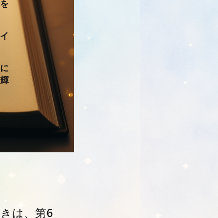
を
イ
に
輝
きは、第6