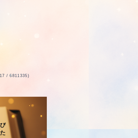
 6811335)
び
た