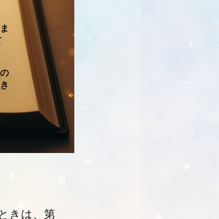
ま
て
の
き
ときは、第