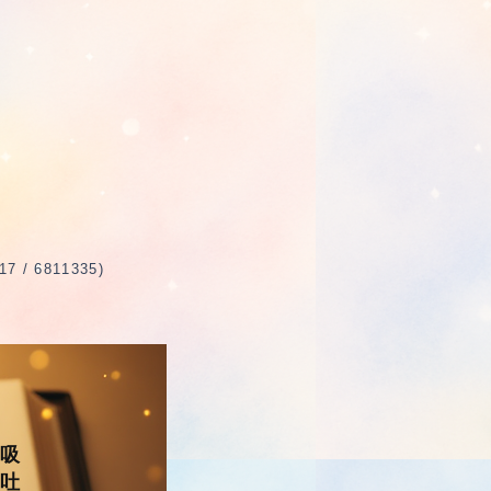
 6811335)
吸
吐