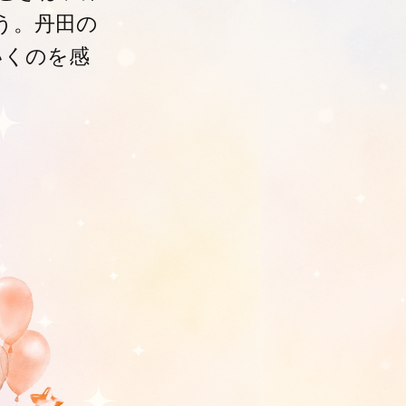
う。丹田の
いくのを感