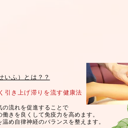
せいふ）とは？？
く引き上げ滞りを流す健康法
気の流れを促進することで
の働きを良くして免疫力を高めます。
内を温め自律神経のバランスを整えます。