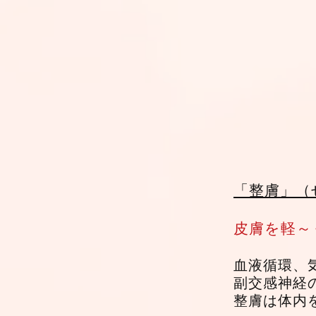
「整膚」（
皮膚を軽～
血液循環、
副交感神経
​整膚は体