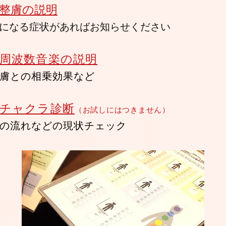
整膚の説明
になる
症状があればお知らせください
周波数音楽の説明
膚との相乗効果など
チャクラ
診断
（
お試しに
はつきません）
の流れ
などの現状チェック