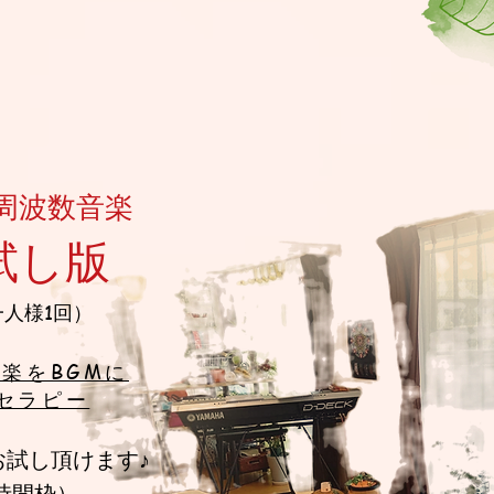
周波数音楽
試
し版
一
人様
1回）
楽をBGMに
セラピー
お試し
頂け
ます♪
時間
枠）