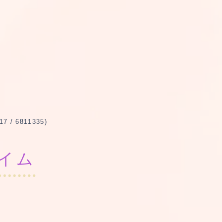
 6811335)
タイム
ー