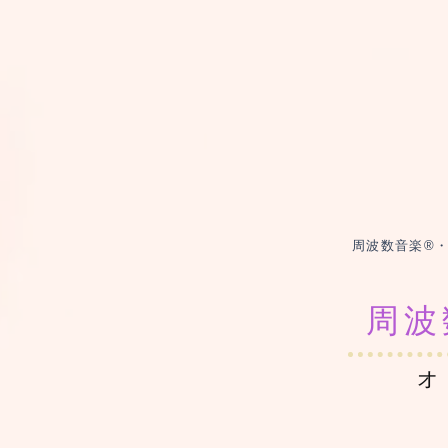
周波数音楽®・周
周波