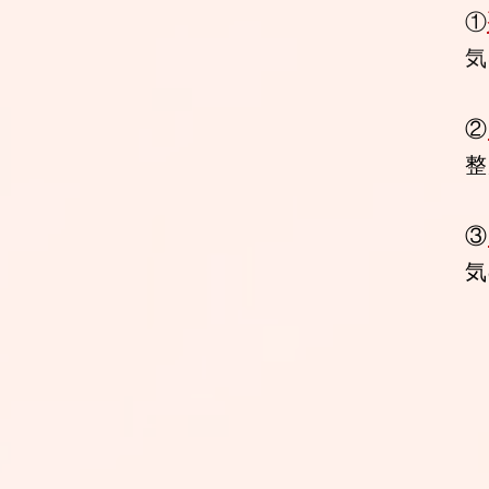
①
気
②
整
③
気