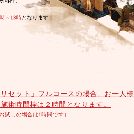
2時～13時
となります
。
「リセット」フルコースの場合、お一人様
の施術時間枠は２時
間となります。
お試しの場合
は1時間です）