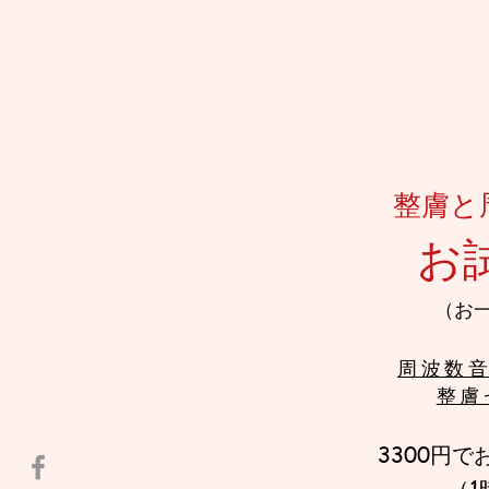
整膚と
お
​（お
周波数音
整膚
3300円
で
（1