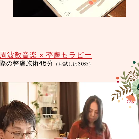
周波数音
楽 × 整膚セラピー
際の整膚施術45分​
（お試しは30分）