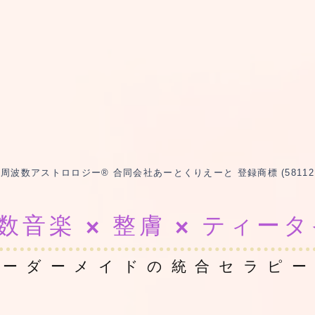
波数アストロロジー® 合同会社あーとくりえーと 登録商標 (5811217 /
数音楽 × 整膚 × ティー
オーダーメイドの統合セラピ