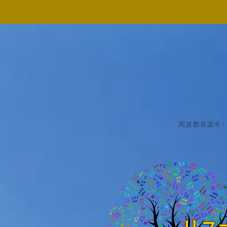
周波数音楽®・周