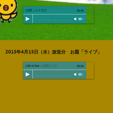
LIVE
-
大木智史
00:00
2015年4月15日（水）放送分 お題「ライブ」
Life is live
-
小田エリス
00:00