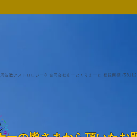
波数アストロロジー® 合同会社あーとくりえーと 登録商標 (5811217 /