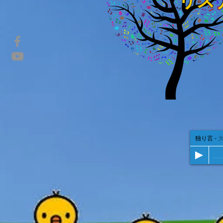
リス
独り言
-