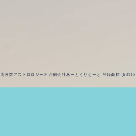
波数アストロロジー® 合同会社あーとくりえーと 登録商標 (5811217 /