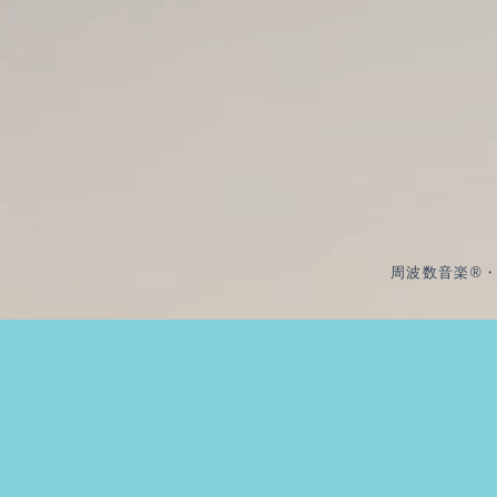
周波数音楽®・周