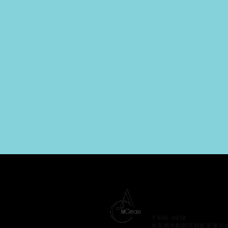
あーとくりえーと
Art Create
〒636-0938
奈良県生駒郡平群町若葉台3-1