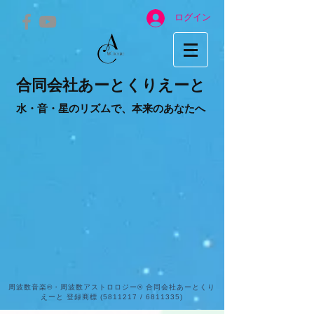
ログイン
合同会社あーとくりえーと
水・音・星のリズムで、本来のあなたへ
周波数音楽®・周波数アストロロジー® 合同会社あーとくり
えーと 登録商標
(5811217
/
6811335)