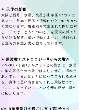
✦ 天体の影響
太陽と新月、水星、火星が山羊座1ハウスに
集まり、意志・思考・行動がひとつの方向へ
と重なります。蟹座満月で生まれた問いに対
し、「では、どう立つのか」を現実の軸で引
き受ける配置。勢いで動くよりも、続けられ
る立ち方を選ぶ力が強まっています。
✦
周波数アストロロジー®からの響き
＜528Hz｜第1チャクラ＞この響きは、無理
に踏ん張るための音ではありません。揺れた
あとでも、また足もとに戻ってこられる感覚
を、身体に思い出させてくれる周波数です。
「ここに立っていい」という安心感が、静か
に広がります。
👉 山羊座新月の過ごし方（第1チャク