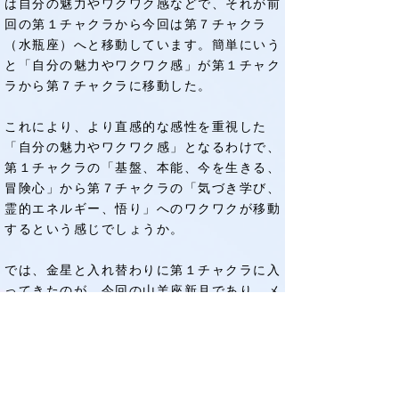
は自分の魅力やワクワク感などで、それが前
回の第１チャクラから今回は第７チャクラ
（水瓶座）へと移動しています。簡単にいう
と「自分の魅力やワクワク感」が第１チャク
ラから第７チャクラに移動した。
これにより、より直感的な感性を重視した
「自分の魅力やワクワク感」となるわけで、
第１チャクラの「基盤、本能、今を生きる、
冒険心」から第７チャクラの「気づき学び、
霊的エネルギー、悟り」へのワクワクが移動
するという感じでしょうか。
では、金星と入れ替わりに第１チャクラに入
ってきたのが、今回の山羊座新月であり、メ
ンタルや感情を表す「月」が第１チャクラに
入ることにより、自分の足場を確認、または
固めるようなイメージ、もしくは「覚悟」に
似た感情として読めるのではないかというこ
とです。