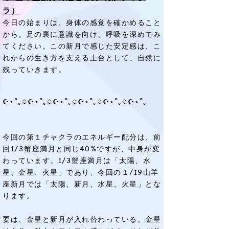
ラ）
今日の始まりは、身体の感覚を確かめること
から。足の裏に意識を向け、呼吸を深めてみ
てください。この新月で感じた安定感は、こ
れからの生き方を支える土台として、自然に
残っていきます。
☪︎⋆˚｡✩☪︎⋆˚｡✩☪︎⋆˚｡✩☪︎⋆˚｡✩☪︎⋆˚｡✩☪︎⋆˚｡
今回の第１チャクラのエネルギー配分は、前
回1/3蟹座満月と同じ40%ですが、中身が変
わっています。1/3蟹座満月は「太陽、水
星、金星、火星」であり、今回の１/19山羊
座新月では「太陽、新月、水星、火星」とな
ります。
要は、金星と新月が入れ替わっている。金星