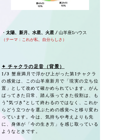
・
太陽、新月、水星、火星
/ 山羊座1ハウス
（テーマ：これが私、自分らしさ）
✦ チャクラの足音（背景）
1/3 蟹座満月で浮かび上がった第1チャクラ
の感覚は、この山羊座新月で「現実の立ち位
置」として改めて確かめられています。がん
ばってきた日常、踏ん張ってきた役割は、も
う“気づき”として終わるのではなく、これか
らどう立つかを選ぶための感覚へと移り変わ
っています。今は、気持ちや考えよりも先
に、身体が「今の生き方」を感じ取っている
ようなときです。