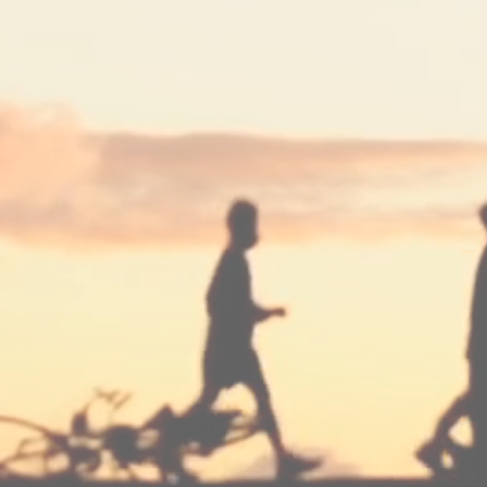
があった場合に限り、返品または交
______________________
配送の場合）
返品または交換を承ります。
などの不良があった場合
る商品が届いた場合
内】にご連絡ください。
換または返金対応を行います。
は当社が負担いたします。
________________________
をお受けできない場合）
は、返品・交換をお受けできませ
上経過した場合
た商品
や汚損が生じた商品
付属品含む）が欠損している場合
格商品（別途記載がある場合）
________________________