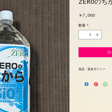
ZEROの
価
￥7,000
格
数量
*
カ
返品・返金ポリシー
合同会社あーとくり
は、当社オンライン
ご購入について、返
ます。
________________
第1条（返品・交換
お客様都合による返