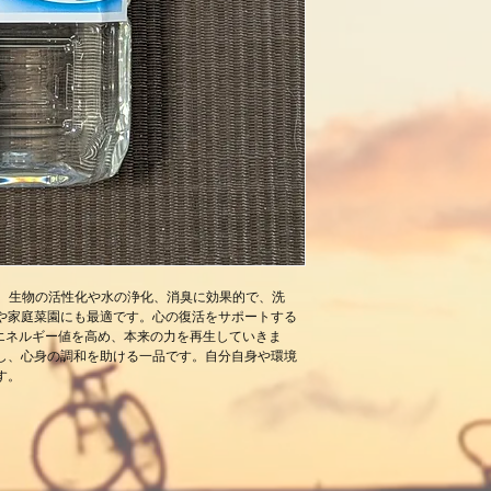
おりません。
ただし、商品に不備
換対応を行います。
________________
第2条（不良品・誤
以下の場合に限り、
・商品に破損、汚損
・ご注文内容と異な
商品到着後【7日以
当社にて確認後、交
※この場合の返送料
________________
第3条（返品・交換
㎖は、生物の活性化や水の浄化、消臭に効果的で、洗
以下に該当する場合
や家庭菜園にも最適です。心の復活をサポートする
ん。
」のエネルギー値を高め、本来の力を再生していきま
し、心身の調和を助ける一品です。自分自身や環境
・商品到着後8日以
す。
・一度でも使用され
・お客様のもとで傷
・商品パッケージ（
・セール品・特別価
________________